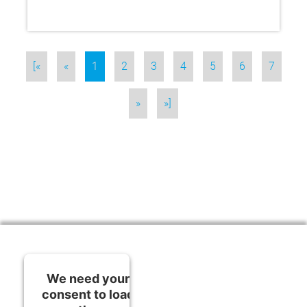
[«
«
1
2
3
4
5
6
7
»
»]
We need your
consent to load