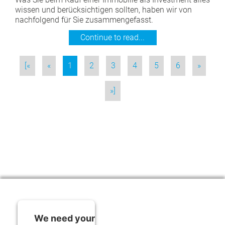
wissen und berücksichtigen sollten, haben wir von
nachfolgend für Sie zusammengefasst.
Continue to read...
[«
«
1
2
3
4
5
6
»
»]
We need your