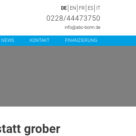
DE
EN
FR
ES
IT
0228/44473750
info@abc-bonn.de
NEWS
KONTAKT
FINANZIERUNG
tatt grober