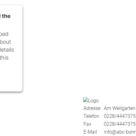
 the
bed
about
etails
this
Adresse
Am Weitgarten
gement
Telefon
0228/4447375
Fax
0228/4447375
E-Mail
info@abc-bonn