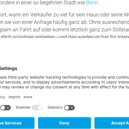
ondere in einer so begehrten Stadt wie
Bonn
.
ort, wann ein Verkäufer zu viel für sein Haus oder seine 
hen sie von einer Anfrage häufig ganz ab. Ohne ausreichen
sam an Fahrt auf oder kommt letztlich ganz zum Stillsta
utlich günstiger anbieten - und das wiederum hat für Int
h zu niedrige Preisforderung
nter Wert - schlicht und ergreifend, weil sie es nicht bes
t ein sehr
komplexes Unterfangen
, in das verschiedene Fa
äche, Grundstück)
in hohem Maße durch die
Attraktivität der Lage
sowie durch