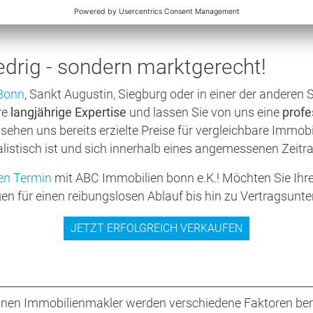
oren, die ein Laie kaum realistisch einschätzen kann.
iedrig - sondern marktgerecht!
Bonn
, Sankt Augustin, Siegburg oder in einer der anderen
re
langjährige Expertise
und lassen Sie von uns eine
profe
sehen uns bereits erzielte Preise für vergleichbare Immob
listisch ist und sich innerhalb eines angemessenen Zeitra
en Termin
mit ABC Immobilien bonn e.K.! Möchten Sie Ihr
rgen für einen reibungslosen Ablauf bis hin zu Vertragsun
JETZT ERFOLGREICH VERKAUFEN
einen Immobilienmakler werden verschiedene Faktoren berü